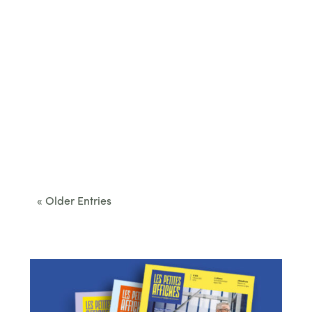
Cet été, le Béarn invite à sortir des itinéraires
convenus. Des...
« Older Entries