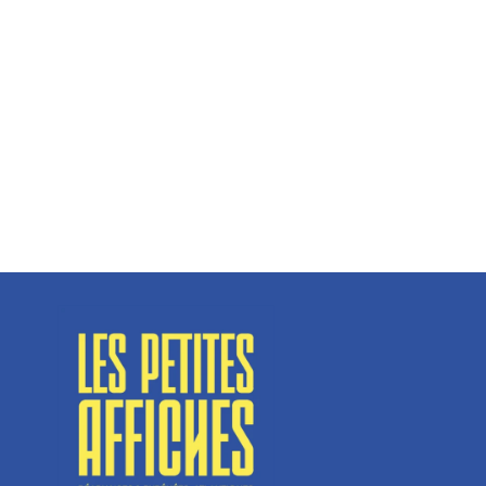
Hélène Couto, dirigeante
Spécialisé en fermetures de bâtiments, SN Vignalats
n’est pas tout à fait une...