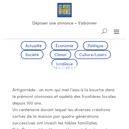
Déposer une annonce
–
S’abonner
Actualité
Économie
Politique
Société
Climat
Culture/Loisirs
Juridique
La pâtisserie Artigarrède fête son
centenaire
Artigarrède : un nom qui met l’eau à la bouche dans
le piémont oloronais et audelà des frontières locales
depuis 100 ans.
Un centenaire durant lequel les diverses créations
sorties de la maison par quatre générations
successives ont investi les tables familiales.