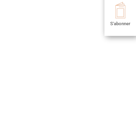

S’abonner
S’abonner