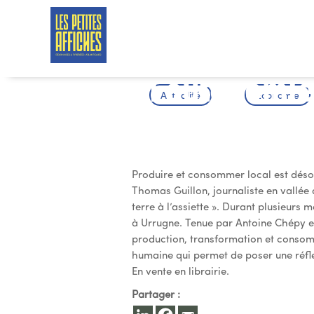
La producti
l’autonomie
Actualité
Économie
d’un livre
Produire et consommer local est désor
Thomas Guillon, journaliste en vallée 
terre à l’assiette ». Durant plusieurs m
à Urrugne. Tenue par Antoine Chépy e
production, transformation et consom
humaine qui permet de poser une réfle
En vente en librairie.
Partager :