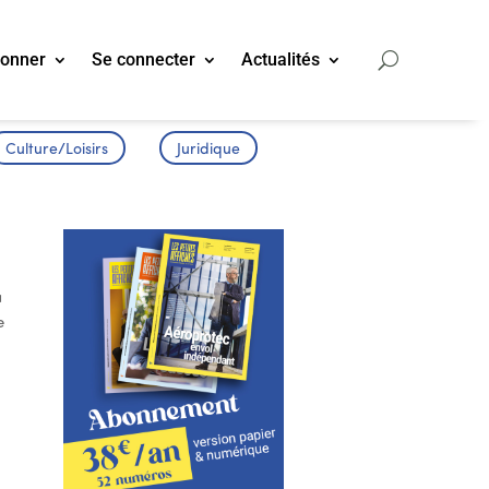
bonner
Se connecter
Actualités
Culture/Loisirs
Juridique
a
e