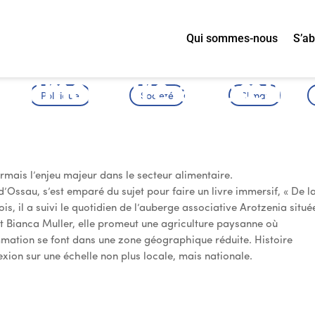
Qui sommes-nous
S’a
on durable et
 alimentaire au cœur
Politique
Société
Climat
mais l’enjeu majeur dans le secteur alimentaire.
d’Ossau, s’est emparé du sujet pour faire un livre immersif, « De l
ois, il a suivi le quotidien de l’auberge associative Arotzenia situé
t Bianca Muller, elle promeut une agriculture paysanne où
mation se font dans une zone géographique réduite. Histoire
xion sur une échelle non plus locale, mais nationale.