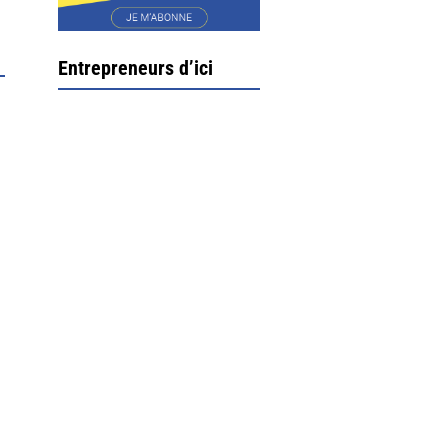
Entrepreneurs d’ici
Ximun Etchemaïté et
Fanny Munoz, gérants
Direction Larrau, petit
village au coeur de la
montagne souletine. C’est
ici...