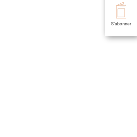

S’abonner
S’abonner