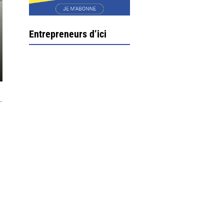
Entrepreneurs d’ici
.
Ximun Etchemaïté et
Fanny Munoz, gérants
Direction Larrau, petit
village au coeur de la
montagne souletine. C’est
ici...