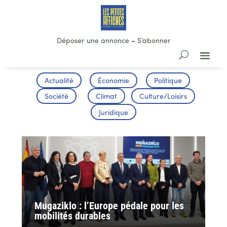
Déposer une annonce
–
S’abonner
Actualité
Économie
Politique
Société
Climat
Culture/Loisirs
Juridique
Mugaziklo : l’Europe pédale pour les
mobilités durables