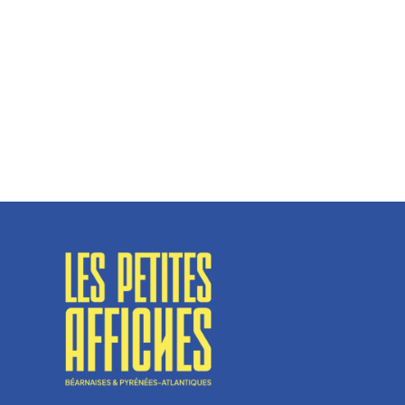
Hélène Couto, dirigeante
Spécialisé en fermetures de bâtiments, SN Vignalats
n’est pas tout à fait une...