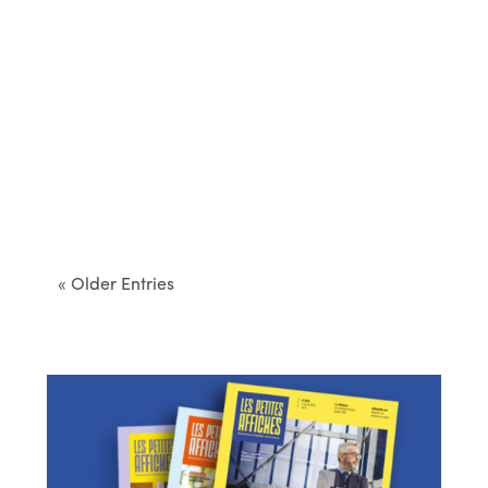
Cet été, le Béarn invite à sortir des itinéraires
convenus. Des...
« Older Entries