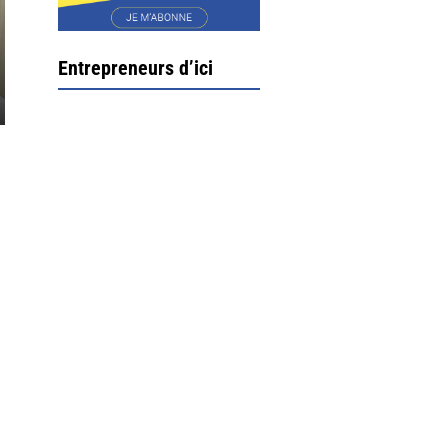
r
Entrepreneurs d’ici
Ximun Etchemaïté et
Fanny Munoz, gérants
Direction Larrau, petit
village au coeur de la
montagne souletine. C’est
ici...