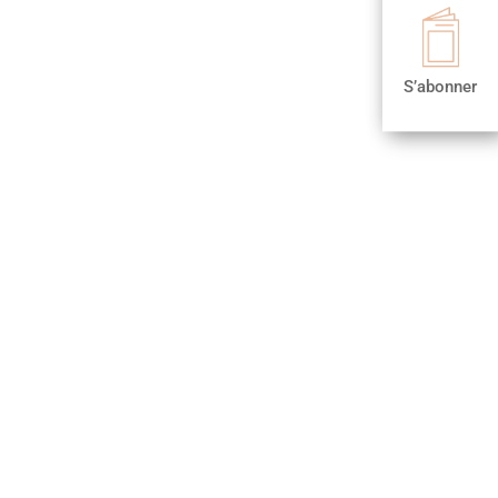

S’abonner
S’abonner