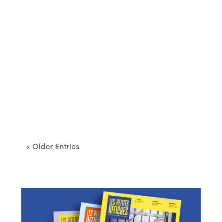
Cet été, le Béarn invite à sortir des itinéraires
convenus. Des...
« Older Entries