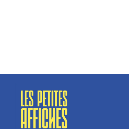
Hélène Couto, dirigeante
Spécialisé en fermetures de bâtiments, SN Vignalats
n’est pas tout à fait une...