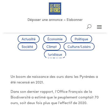
Déposer une annonce
–
S’abonner
Actualité
Économie
Politique
Société
Climat
Culture/Loisirs
Juridique
Pic de natalité des ours dans les
Pyrénées
Un boom de naissance des ours dans les Pyrénées a
été recensé en 2021.
Dans son dernier rapport, l’Office Français de la
Biodiversité a estimé que le peuplement comptait 70
ours, soit deux fois plus que l’effectif de 2020.