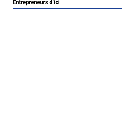
Entrepreneurs d’ici
Ximun Etchemaïté et Fanny Munoz, gérants
Direction Larrau, petit village au coeur de la montagne
souletine. C’est ici...