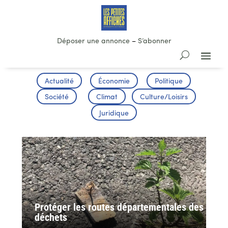
Déposer une annonce
–
S’abonner
Actualité
Économie
Politique
Société
Climat
Culture/Loisirs
Juridique
Protéger les routes départementales des
déchets