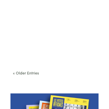
Cet été, le Béarn invite à sortir des itinéraires
convenus. Des...
« Older Entries