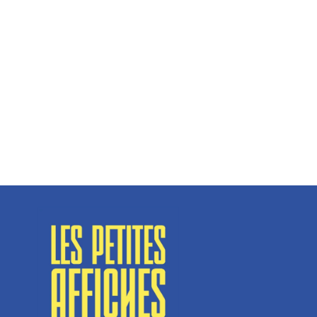
Hélène Couto, dirigeante
Spécialisé en fermetures de bâtiments, SN Vignalats
n’est pas tout à fait une...