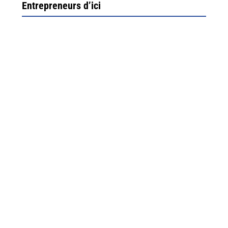
Entrepreneurs d’ici
Ximun Etchemaïté et Fanny Munoz, gérants
Direction Larrau, petit village au coeur de la montagne
souletine. C’est ici...