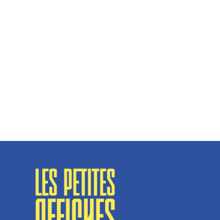
Hélène Couto, dirigeante
Spécialisé en fermetures de bâtiments, SN Vignalats
n’est pas tout à fait une...