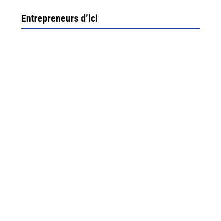
Entrepreneurs d’ici
Ximun Etchemaïté et Fanny Munoz, gérants
Direction Larrau, petit village au coeur de la montagne
souletine. C’est ici...