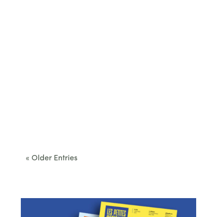
Cet été, le Béarn invite à sortir des itinéraires
convenus. Des...
« Older Entries