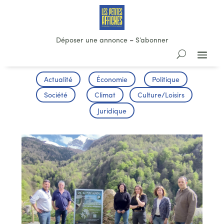
Déposer une annonce
–
S’abonner
Actualité
Économie
Politique
Société
Climat
Culture/Loisirs
Juridique