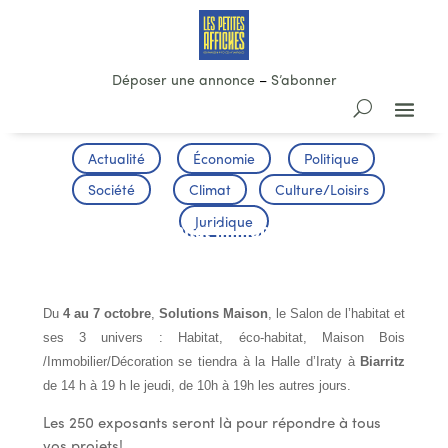
Déposer une annonce
–
S’abonner
Actualité
Économie
Politique
Société
Climat
Culture/Loisirs
Juridique
Salon de l’Habitat Immobilier et
Décoration
Du
4 au 7 octobre
,
Solutions Maison
, le Salon de l’habitat et
ses 3 univers : Habitat, éco-habitat, Maison Bois
/Immobilier/Décoration se tiendra à la Halle d’Iraty à
Biarritz
de 14 h à 19 h le jeudi, de 10h à 19h les autres jours.
Les 250 exposants seront là pour répondre à tous
vos projets!