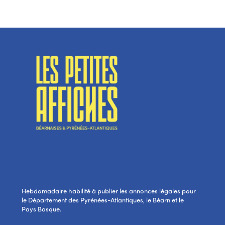
Hebdomadaire habilité à publier les annonces légales pour
le Département des Pyrénées-Atlantiques, le Béarn et le
Pays Basque.