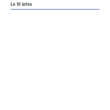
Le fil Infos
Le 26 juin dernier, l’assemblée générale de la
fédération du BTP 64...