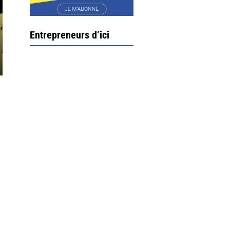
Entrepreneurs d’ici
Ximun Etchemaïté et
Fanny Munoz, gérants
Direction Larrau, petit
village au coeur de la
montagne souletine. C’est
ici...