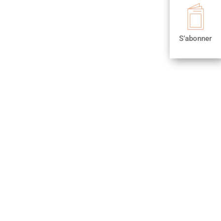

S’abonner
S’abonner