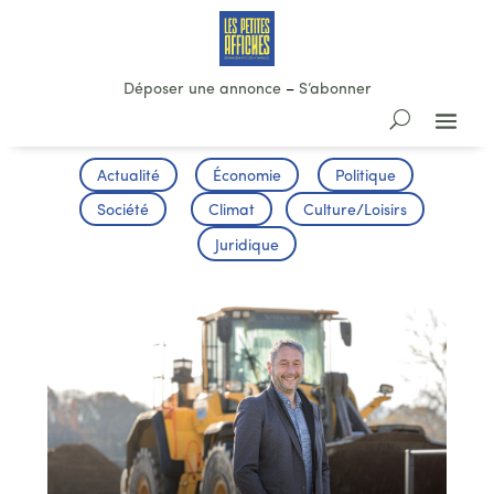
Déposer une annonce
–
S’abonner
Actualité
Économie
Politique
Société
Climat
Culture/Loisirs
Juridique