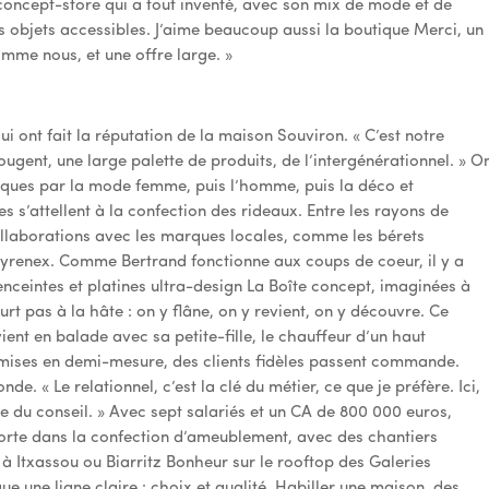
e concept-store qui a tout inventé, avec son mix de mode et de
s objets accessibles. J’aime beaucoup aussi la boutique Merci, un
mme nous, et une offre large. »
qui ont fait la réputation de la maison Souviron. « C’est notre
gent, une large palette de produits, de l’intergénérationnel. » O
iques par la mode femme, puis l’homme, puis la déco et
s s’attellent à la confection des rideaux. Entre les rayons de
collaborations avec les marques locales, comme les bérets
Pyrenex. Comme Bertrand fonctionne aux coups de coeur, il y a
enceintes et platines ultra-design La Boîte concept, imaginées à
t pas à la hâte : on y flâne, on y revient, on y découvre. Ce
ent en balade avec sa petite-fille, le chauffeur d’un haut
emises en demi-mesure, des clients fidèles passent commande.
e. « Le relationnel, c’est la clé du métier, ce que je préfère. Ici,
nne du conseil. » Avec sept salariés et un CA de 800 000 euros,
 forte dans la confection d’ameublement, avec des chantiers
 Itxassou ou Biarritz Bonheur sur le rooftop des Galeries
ue une ligne claire : choix et qualité. Habiller une maison, des