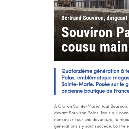
Bertrand Souviron, dirigeant
Souviron Pa
cousu main
Quatorzième génération à ten
Palas, emblématique magas
Sainte-Marie. Posée sur le g
ancienne boutique de France, 
À Oloron Sainte-Marie, tout Béarnais 
devant Souviron Palas. Mais qui conna
nom inscrit sur une devanture, la mais
générations s’y sont succédé. La 14e 