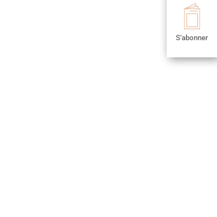

S’abonner
S’abonner
,