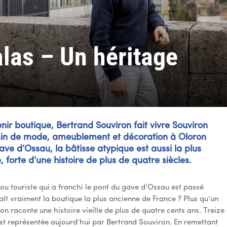
las – Un héritage
ir boutique, Bertrand Souviron fait vivre Souviron
in de mode, ameublement et décoration à Oloron
ave d’Ossau, la bâtisse atypique est aussi la plus
forte d’une histoire de plus de quatre siècles.
ou touriste qui a franchi le pont du gave d’Ossau est passé
ît vraiment la boutique la plus ancienne de France ? Plus qu’un
on raconte une histoire vieille de plus de quatre cents ans. Treize
est représentée aujourd’hui par Bertrand Souviron. En remettant