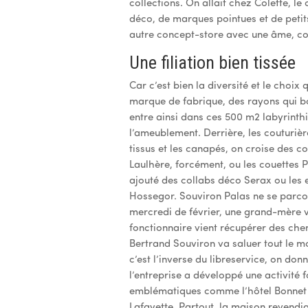
collections. On allait chez Colette, l
déco, de marques pointues et de petit
autre concept-store avec une âme, co
Une filiation bien tissée
Car c’est bien la diversité et le choix 
marque de fabrique, des rayons qui bou
entre ainsi dans ces 500 m2 labyrinth
l’ameublement. Derrière, les couturière
tissus et les canapés, on croise des 
Laulhère, forcément, ou les couettes 
ajouté des collabs déco Serax ou les 
Hossegor. Souviron Palas ne se parcour
mercredi de février, une grand-mère vi
fonctionnaire vient récupérer des ch
Bertrand Souviron va saluer tout le mond
c’est l’inverse du libreservice, on do
l’entreprise a développé une activité
emblématiques comme l’hôtel Bonnet à
Lafayette. Partout, la maison revendiq