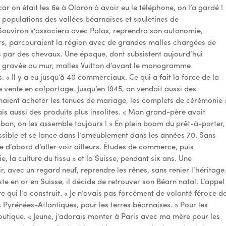
ar on était les 6e à Oloron à avoir eu le téléphone, on l’a gardé !
x populations des vallées béarnaises et souletines de
e Souviron s’associera avec Palas, reprendra son autonomie,
rs, parcouraient la région avec de grandes malles chargées de
s par des chevaux. Une époque, dont subsistent aujourd’hui
ton gravée au mur, malles Vuitton d’avant le monogramme
« Il y a eu jusqu’à 40 commerciaux. Ce qui a fait la force de la
e vente en colportage. Jusqu’en 1945, on vendait aussi des
naient acheter les tenues de mariage, les complets de cérémonie 
s aussi des produits plus insolites. « Mon grand-père avait
on, on les assemble toujours ! » En plein boom du prêt-à-porter,
sible et se lance dans l’ameublement dans les années 70. Sans
e d’abord d’aller voir ailleurs. Études de commerce, puis
ie, la culture du tissu » et la Suisse, pendant six ans. Une
r, avec un regard neuf, reprendre les rênes, sans renier l’héritage
te en or en Suisse, il décide de retrouver son Béarn natal. L’appel
re qui l’a construit. « Je n’avais pas forcément de volonté féroce d
 Pyrénées-Atlantiques, pour les terres béarnaises. » Pour les
boutique. « Jeune, j’adorais monter à Paris avec ma mère pour les