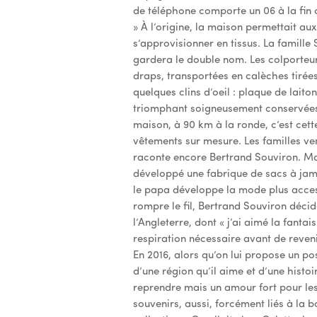
de téléphone comporte un 06 à la fin c
» À l’origine, la maison permettait au
s’approvisionner en tissus. La famill
gardera le double nom. Les colporteu
draps, transportées en calèches tirée
quelques clins d’oeil : plaque de lai
triomphant soigneusement conservées. 
maison, à 90 km à la ronde, c’est cett
vêtements sur mesure. Les familles ve
raconte encore Bertrand Souviron. Mai
développé une fabrique de sacs à jamb
le papa développe la mode plus acces
rompre le fil, Bertrand Souviron décid
l’Angleterre, dont « j’ai aimé la fantais
respiration nécessaire avant de reveni
En 2016, alors qu’on lui propose un pos
d’une région qu’il aime et d’une histoi
reprendre mais un amour fort pour les
souvenirs, aussi, forcément liés à la 