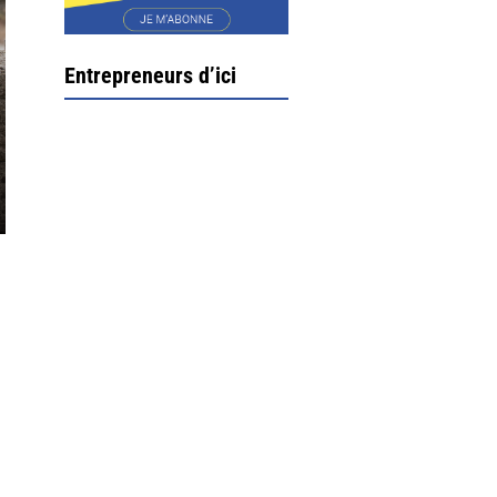
Entrepreneurs d’ici
Ximun Etchemaïté et
Fanny Munoz, gérants
Direction Larrau, petit
village au coeur de la
montagne souletine. C’est
ici...