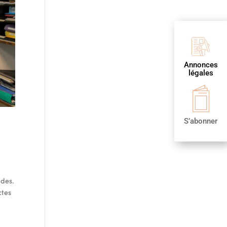
Annonces
légales
S’abonner
udes.
ctes