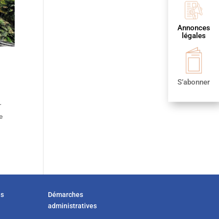
Annonces
légales
S’abonner
r
e
us
Démarches
administratives