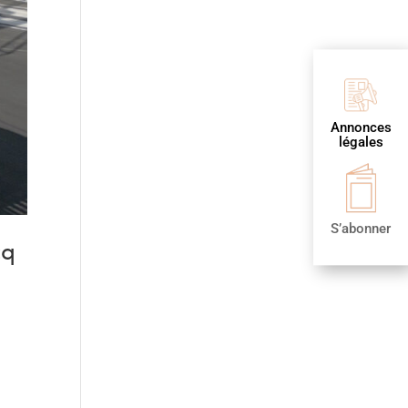
Annonces
légales
S’abonner
cq