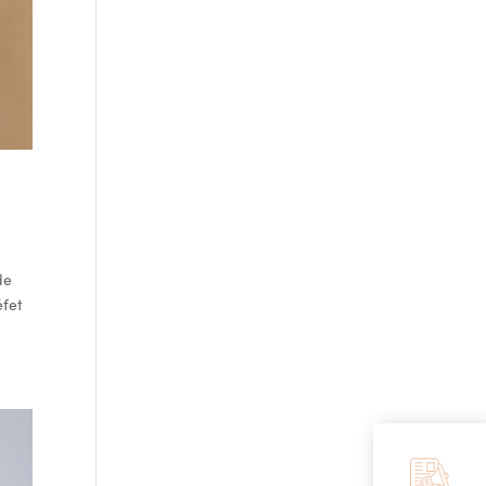
de
éfet