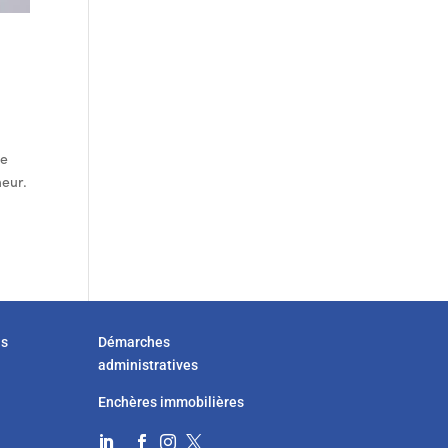
le
neur.
us
Démarches
administratives
Enchères immobilières



