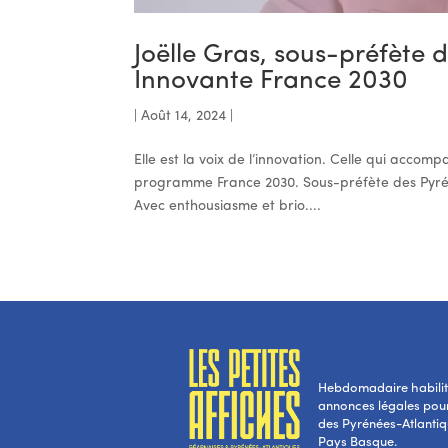
Joëlle Gras, sous-préfète 
Innovante France 2030
|
Août 14, 2024
|
Elle est la voix de l’innovation. Celle qui accom
programme France 2030. Sous-préfète des Pyréné
Avec enthousiasme et brio....
Hebdomadaire habilité
annonces légales pou
des Pyrénées-Atlantiqu
Pays Basque.