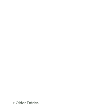
restaurant...
Cet été, le Béarn invite à sortir des itinéraires
convenus. Des...
« Older Entries