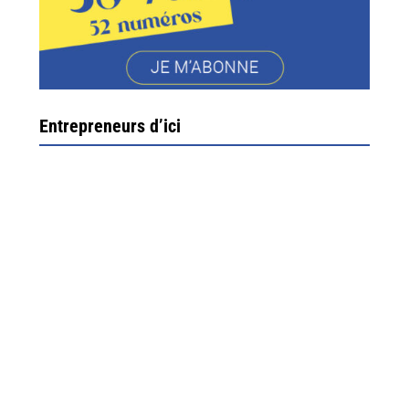
Entrepreneurs d’ici
Ximun Etchemaïté et Fanny Munoz, gérants