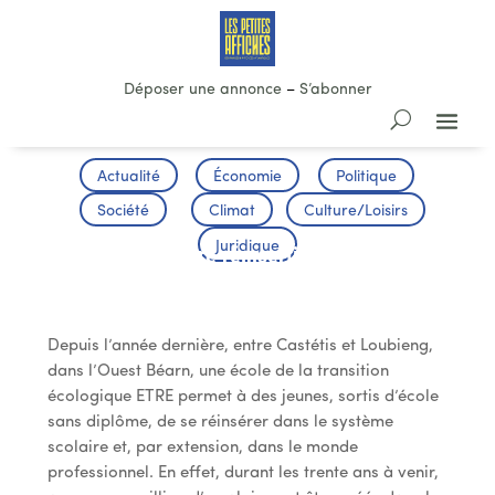
Déposer une annonce
–
S’abonner
Actualité
Économie
Politique
Société
Climat
Culture/Loisirs
Juridique
Une école entre réinsertion et transition
écologique
Depuis l’année dernière, entre Castétis et Loubieng,
dans l’Ouest Béarn, une école de la transition
écologique ETRE permet à des jeunes, sortis d’école
sans diplôme, de se réinsérer dans le système
scolaire et, par extension, dans le monde
professionnel. En effet, durant les trente ans à venir,