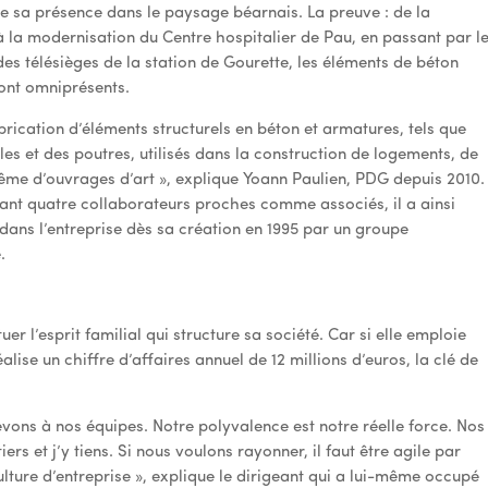
sa présence dans le paysage béarnais. La preuve : de la
la modernisation du Centre hospitalier de Pau, en passant par l
es télésièges de la station de Gourette, les éléments de béton
sont omniprésents.
rication d’éléments structurels en béton et armatures, tels que
es et des poutres, utilisés dans la construction de logements, de
même d’ouvrages d’art », explique Yoann Paulien, PDG depuis 2010.
grant quatre collaborateurs proches comme associés, il a ainsi
é dans l’entreprise dès sa création en 1995 par un groupe
.
r l’esprit familial qui structure sa société. Car si elle emploie
lise un chiffre d’affaires annuel de 12 millions d’euros, la clé de
evons à nos équipes. Notre polyvalence est notre réelle force. Nos
ers et j’y tiens. Si nous voulons rayonner, il faut être agile par
ulture d’entreprise », explique le dirigeant qui a lui-même occupé