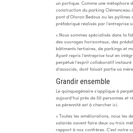
un portique. Comme une métaphore de 
construction du parking Clémenceau à 
pont d’Oloron Bedous ou les pylônes d
préfabriqué réalisés par l’entreprise 
« Nous sommes spécialisés dans la fab
des ouvrages horizontaux, des prédall
bâtiments tertiaires, de parkings et 
Ayant repris l’entreprise tout en inté
perpétué l’esprit collaboratif instaur
d’associés, dont faisait partie sa mère
Grandir ensemble
Le quinquagénaire s’applique à perpétue
aujourd’hui près de 50 personnes et réa
sa pérennité est à chercher ici.
« Toutes les améliorations, nous les d
salariés savent faire deux ou trois méti
rapport à nos confrères. C’est notre c