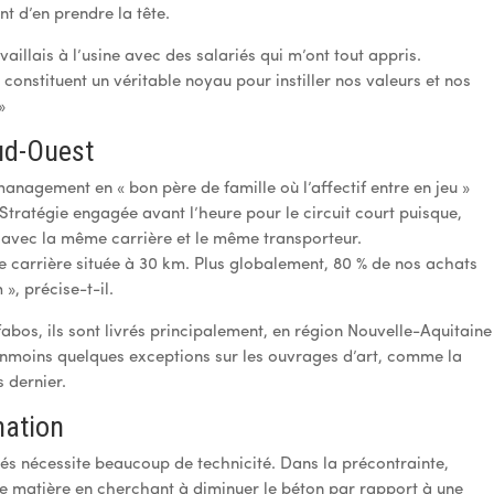
t d’en prendre la tête.
vaillais à l’usine avec des salariés qui m’ont tout appris.
 constituent un véritable noyau pour instiller nos valeurs et nos
»
ud-Ouest
anagement en « bon père de famille où l’affectif entre en jeu »
. Stratégie engagée avant l’heure pour le circuit court puisque,
e avec la même carrière et le même transporteur.
e carrière située à 30 km. Plus globalement, 80 % de nos achats
», précise-t-il.
abos, ils sont livrés principalement, en région Nouvelle-Aquitaine
éanmoins quelques exceptions sur les ouvrages d’art, comme la
s dernier.
nation
és nécessite beaucoup de technicité. Dans la précontrainte,
 de matière en cherchant à diminuer le béton par rapport à une