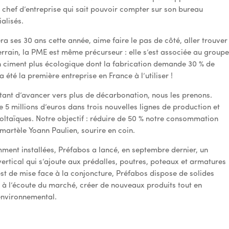
 le chef d’entreprise qui sait pouvoir compter sur son bureau
alisés.
tera ses 30 ans cette année, aime faire le pas de côté, aller trouver
terrain, la PME est même précurseur : elle s’est associée au group
 ciment plus écologique dont la fabrication demande 30 % de
été la première entreprise en France à l’utiliser !
tant d’avancer vers plus de décarbonation, nous les prenons.
5 millions d’euros dans trois nouvelles lignes de production et
ltaïques. Notre objectif : réduire de 50 % notre consommation
, martèle Yoann Paulien, sourire en coin.
ment installées, Préfabos a lancé, en septembre dernier, un
ertical qui s’ajoute aux prédalles, poutres, poteaux et armatures
t de mise face à la conjoncture, Préfabos dispose de solides
tre à l’écoute du marché, créer de nouveaux produits tout en
environnemental.