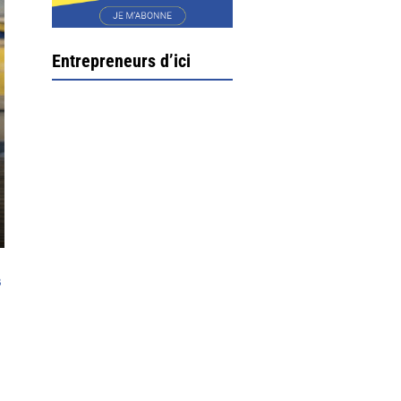
Entrepreneurs d’ici
Ximun Etchemaïté et
Fanny Munoz, gérants
s
Direction Larrau, petit
village au coeur de la
montagne souletine. C’est
ici...