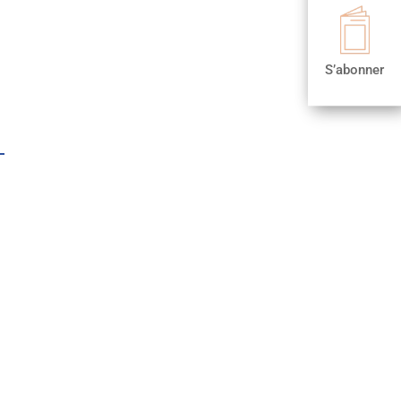

S’abonner
S’abonner