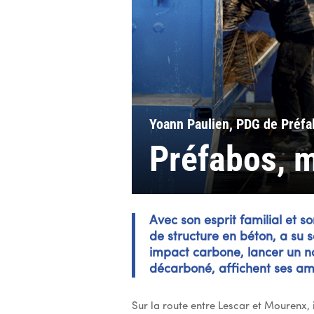
Yoann Paulien, PDG de Préfa
Préfabos, m
Avec son esprit familial et so
de structure en béton, a su 
impact carbone, lancer un no
décarboné, affichent ses am
Sur la route entre Lescar et Mourenx, 