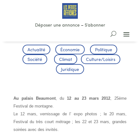
Déposer une annonce
–
S’abonner
Actualité
Économie
Politique
Société
Climat
Culture/Loisirs
Juridique
25ème Gala du film de montagne
Au
palais Beaumont
, du
12 au 23 mars 2012
, 25ème
Festival de montagne.
Le 12 mars, vernissage de l’ expo photos ; le 20 mars,
Festival du très court métrage ; les 22 et 23 mars, grandes
soirées avec des invités.