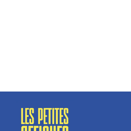
Hélène Couto, dirigeante
Spécialisé en fermetures de bâtiments, SN Vignalats
n’est pas tout à fait une...