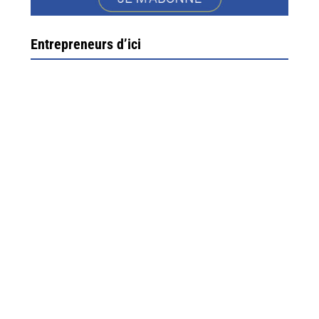
Entrepreneurs d’ici
Ximun Etchemaïté et Fanny Munoz, gérants
Direction Larrau, petit village au coeur de la montagne
souletine. C’est ici...