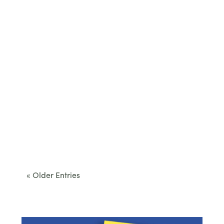
Cet été, le Béarn invite à sortir des itinéraires
convenus. Des...
« Older Entries