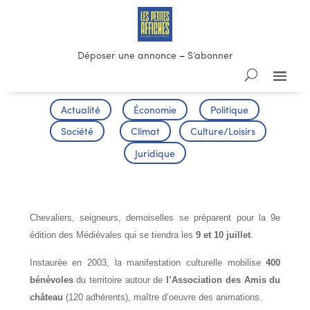
Déposer une annonce
–
S’abonner
Actualité
Économie
Politique
Société
Climat
Culture/Loisirs
Juridique
9es MEDIEVALES DE MONTANER
Chevaliers, seigneurs, demoiselles se préparent pour la 9e
édition des Médiévales qui se tiendra les
9 et 10 juillet
.
Instaurée en 2003, la manifestation culturelle mobilise
400
bénévoles
du territoire autour de
l’Association des Amis du
château
(120 adhérents), maître d’oeuvre des animations.