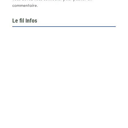
commentaire.
Le fil Infos
Le 26 juin dernier, l’assemblée générale de la
fédération du BTP 64...