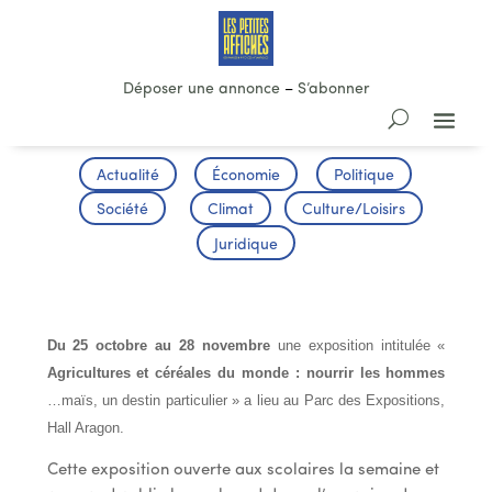
Déposer une annonce
–
S’abonner
Actualité
Économie
Politique
Société
Climat
Culture/Loisirs
Juridique
AGRICULTURE ET CEREALES DU MONDE
Du 25 octobre au 28 novembre
une exposition intitulée «
Agricultures et céréales du monde : nourrir les hommes
…maïs, un destin particulier » a lieu au Parc des Expositions,
Hall Aragon.
Cette exposition ouverte aux scolaires la semaine et