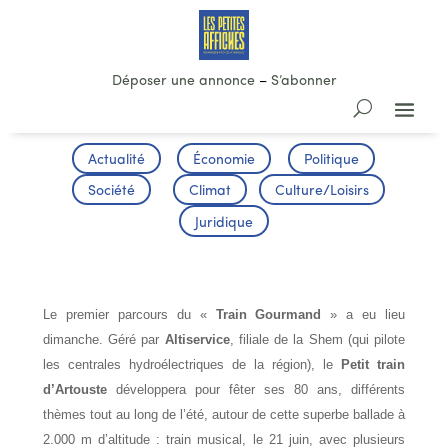
Déposer une annonce
–
S’abonner
Actualité
Économie
Politique
Société
Climat
Culture/Loisirs
Juridique
ARTOUSTE GOURMAND
Le premier parcours du «
Train Gourmand
» a eu lieu
dimanche. Géré par
Altiservice
, filiale de la Shem (qui pilote
les centrales hydroélectriques de la région), le
Petit train
d’Artouste
développera pour fêter ses 80 ans, différents
thèmes tout au long de l’été, autour de cette superbe ballade à
2.000 m d’altitude : train musical, le 21 juin, avec plusieurs