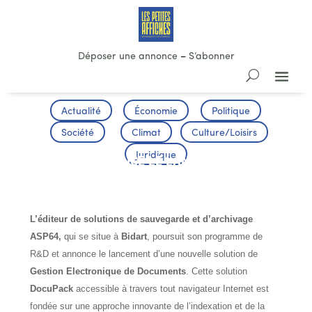
Déposer une annonce
–
S’abonner
Actualité
Économie
Politique
Société
Climat
Culture/Loisirs
Juridique
ASP64 ANNONCE LE LANCEMENT D’UNE
GED NEURONALE
L’éditeur de solutions de sauvegarde et d’archivage
ASP64,
qui se situe à
Bidart
, poursuit son programme de
R&D et annonce le lancement d’une nouvelle solution de
Gestion Electronique de Documents
. Cette solution
DocuPack
accessible à travers tout navigateur Internet est
fondée sur une approche innovante de l’indexation et de la