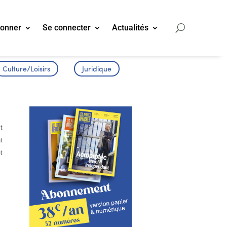
bonner
Se connecter
Actualités
Culture/Loisirs
Juridique
t
t
t