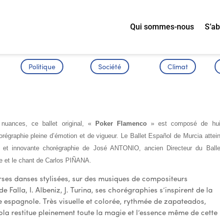
Qui sommes-nous
S’a
Politique
Société
Climat
gnol de Murcia
nuances, ce ballet original, «
Poker Flamenco
» est composé de hui
graphie pleine d’émotion et de vigueur. Le Ballet Español de Murcia attein
 et innovante chorégraphie de José ANTONIO, ancien Directeur du Balle
e et le chant de Carlos PIÑANA.
es danses stylisées, sur des musiques de compositeurs
e Falla, I. Albeniz, J. Turina, ses chorégraphies s’inspirent de la
se espagnole. Très visuelle et colorée, rythmée de zapateados,
ola restitue pleinement toute la magie et l’essence même de cette