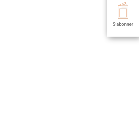

S’abonner
S’abonner