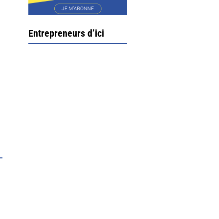
Entrepreneurs d’ici
Ximun Etchemaïté et
Fanny Munoz, gérants
Direction Larrau, petit
village au coeur de la
montagne souletine. C’est
ici...