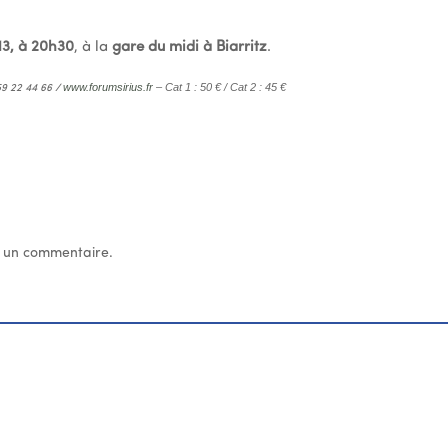
13, à 20h30
, à la
gare du midi à Biarritz
.
www.forumsirius.fr
– Cat 1 : 50 € / Cat 2 : 45 €
59 22 44 66 /
 un commentaire.