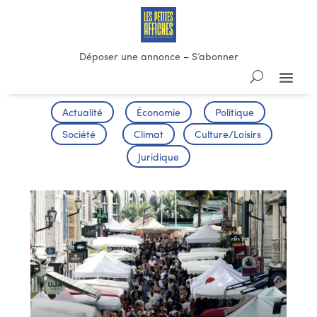
Déposer une annonce
–
S’abonner
Actualité
Économie
Politique
Société
Climat
Culture/Loisirs
Juridique