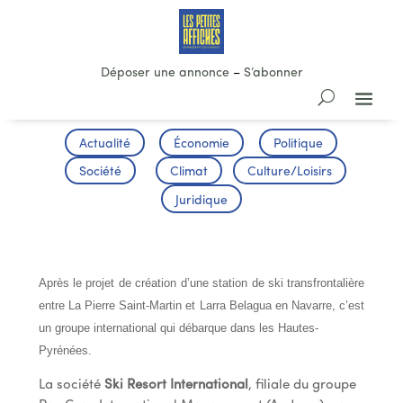
Déposer une annonce
–
S’abonner
Actualité
Économie
Politique
Société
Climat
Culture/Loisirs
Juridique
CA BOUGE DANS LES STATIONS
Après le projet de création d’une station de ski transfrontalière
entre La Pierre Saint-Martin et Larra Belagua en Navarre, c’est
un groupe international qui débarque dans les Hautes-
Pyrénées.
La société
Ski Resort International
, filiale du groupe