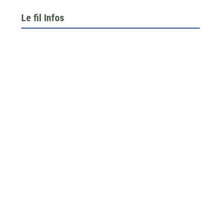
Le fil Infos
Le 26 juin dernier, l’assemblée générale de la
fédération du BTP 64...