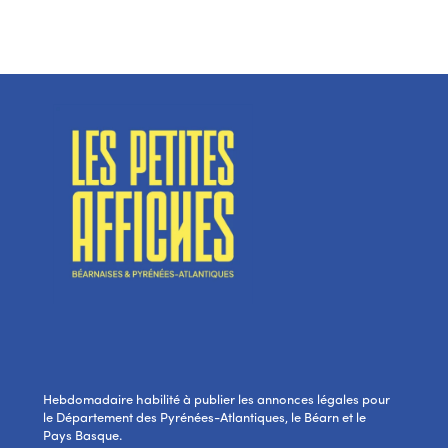
Hebdomadaire habilité à publier les annonces légales pour
le Département des Pyrénées-Atlantiques, le Béarn et le
Pays Basque.