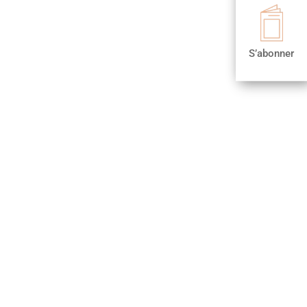

S’abonner
S’abonner