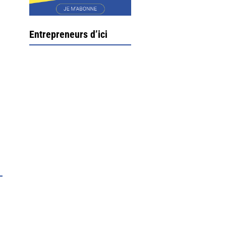
Entrepreneurs d’ici
Ximun Etchemaïté et
Fanny Munoz, gérants
Direction Larrau, petit
village au coeur de la
montagne souletine. C’est
ici...