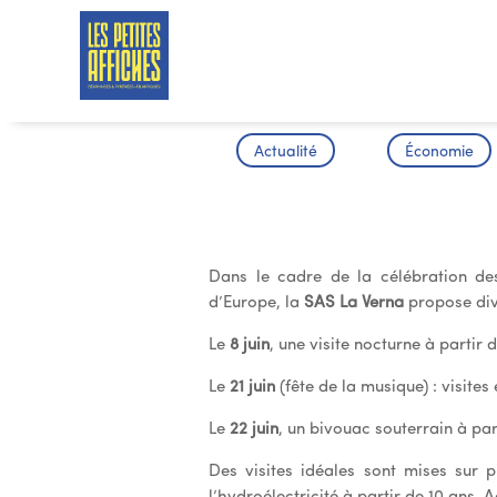
Actualité
Économie
Cathédrale 
Dans le cadre de la célébration de
d’Europe, la
SAS La Verna
propose div
Le
8 juin
, une visite nocturne à partir 
Le
21 juin
(fête de la musique) : visite
Le
22 juin
, un bivouac souterrain à par
Des visites idéales sont mises sur 