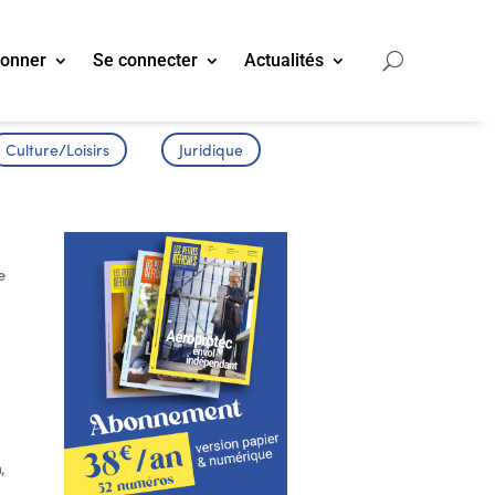
bonner
Se connecter
Actualités
Culture/Loisirs
Juridique
e
n
,