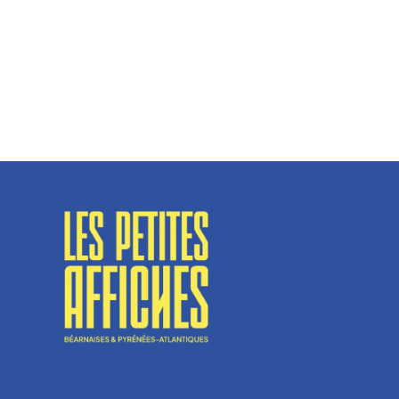
Spécialisé en fermetures de bâtiments, SN Vignalats
n’est pas tout à fait une...