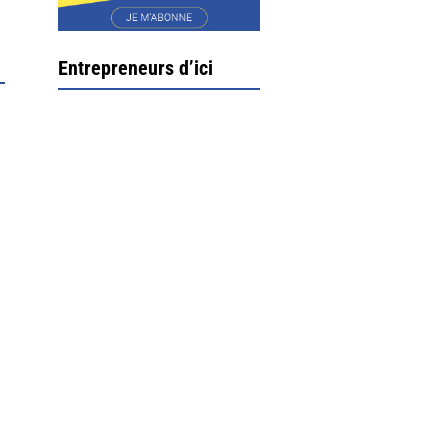
Entrepreneurs d’ici
Ximun Etchemaïté et
Fanny Munoz, gérants
Direction Larrau, petit
village au coeur de la
montagne souletine. C’est
ici...