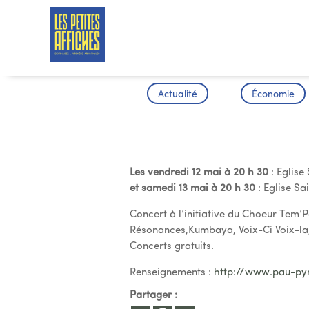
Actualité
Économie
Chor’Allian
Les vendredi 12 mai à 20 h 30
: Eglise
et samedi 13 mai à 20 h 30
: Eglise Sai
Concert à l’initiative du Choeur Tem’
Résonances,Kumbaya, Voix-Ci Voix-la
Concerts gratuits.
Renseignements :
http://www.pau-py
Partager :