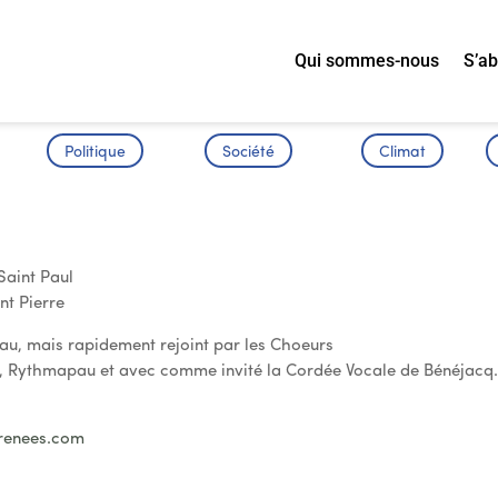
Qui sommes-nous
S’a
Politique
Société
Climat
ces de Pau
 Saint Paul
nt Pierre
Pau, mais rapidement rejoint par les Choeurs
, Rythmapau et avec comme invité la Cordée Vocale de Bénéjacq
renees.com