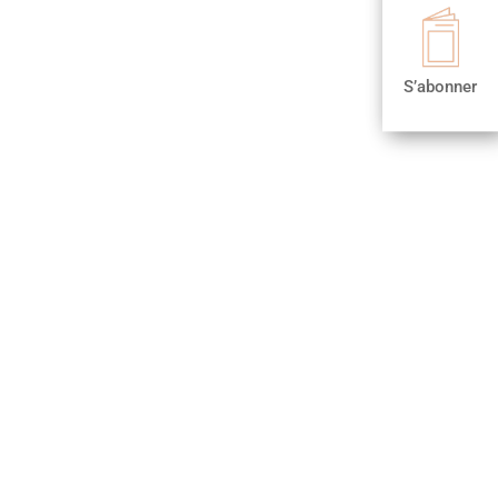

S’abonner
S’abonner