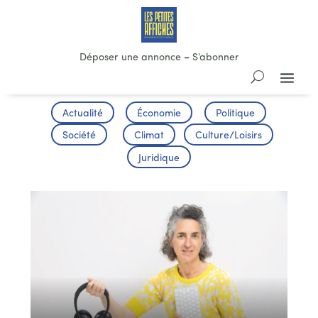
Déposer une annonce
–
S’abonner
Actualité
Économie
Politique
Société
Climat
Culture/Loisirs
Juridique