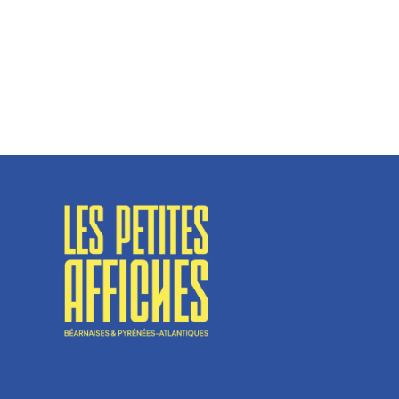
Spécialisé en fermetures de bâtiments, SN Vignalats
n’est pas tout à fait une...