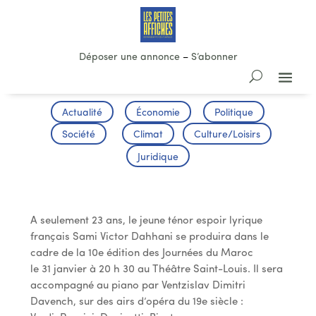
Déposer une annonce
–
S’abonner
Actualité
Économie
Politique
Société
Climat
Culture/Loisirs
Juridique
Concert Sami Victor Dahhani
A seulement 23 ans, le jeune ténor espoir lyrique
français Sami Victor Dahhani se produira dans le
cadre de la 10e édition des Journées du Maroc
le 31 janvier à 20 h 30 au Théâtre Saint-Louis. Il sera
accompagné au piano par Ventzislav Dimitri
Davench, sur des airs d’opéra du 19e siècle :