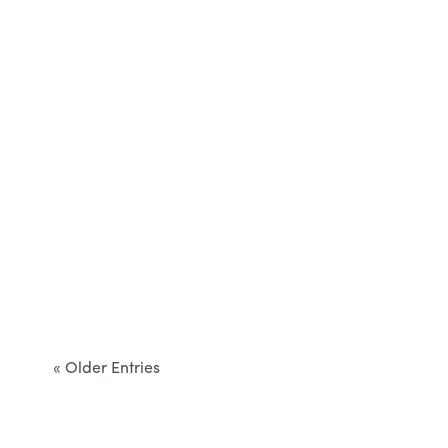
Cet été, le Béarn invite à sortir des itinéraires
convenus. Des...
« Older Entries