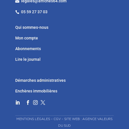
legales@affiches64.com

05 59 27 37 03

Qui sommes-nous
Mon compte
Abonnements
Lire le journal
Démarches administratives
Enchères immobilières




MENTIONS LÉGALES
–
CGV
–
SITE WEB : AGENCE VALEURS
DU SUD