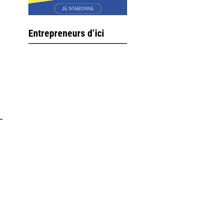
Entrepreneurs d’ici
Ximun Etchemaïté et
Fanny Munoz, gérants
Direction Larrau, petit
village au coeur de la
montagne souletine. C’est
ici...