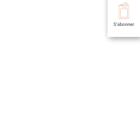

S’abonner
S’abonner