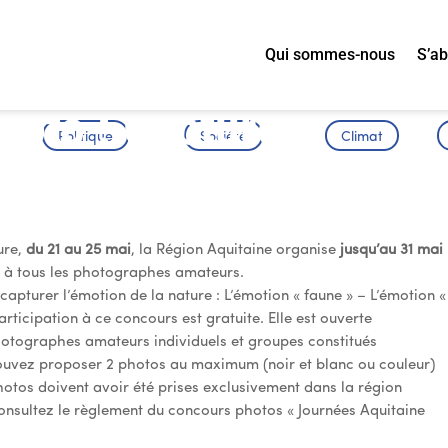
Qui sommes-nous
S’a
hoto : Capturez
Politique
Société
Climat
ature
ure,
du 21 au 25 mai
, la Région Aquitaine organise
jusqu’au 31 mai
 à tous les photographes amateurs.
apturer l’émotion de la nature : L’émotion « faune » – L’émotion «
articipation à ce concours est gratuite. Elle est ouverte
hotographes amateurs individuels et groupes constitués
pouvez proposer 2 photos au maximum (noir et blanc ou couleur)
otos doivent avoir été prises exclusivement dans la région
consultez le règlement du concours photos « Journées Aquitaine