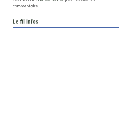
commentaire.
Le fil Infos
Le 26 juin dernier, l’assemblée générale de la
fédération du BTP 64...