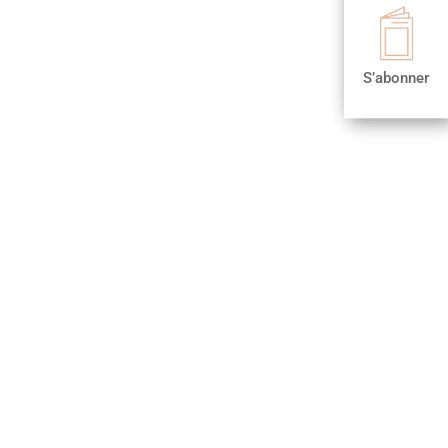

S’abonner
S’abonner