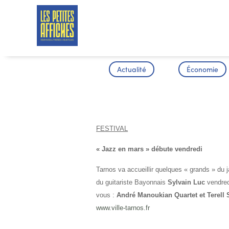
Actualité
Économie
CULTURE
FESTIVAL
« Jazz en mars » débute vendredi
Tarnos va accueillir quelques « grands » du 
du guitariste Bayonnais
Sylvain Luc
vendred
vous :
André Manoukian Quartet et Terell S
www.ville-tarnos.fr