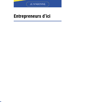
Entrepreneurs d’ici
Ximun Etchemaïté et
Fanny Munoz, gérants
Direction Larrau, petit
village au coeur de la
montagne souletine. C’est
ici...