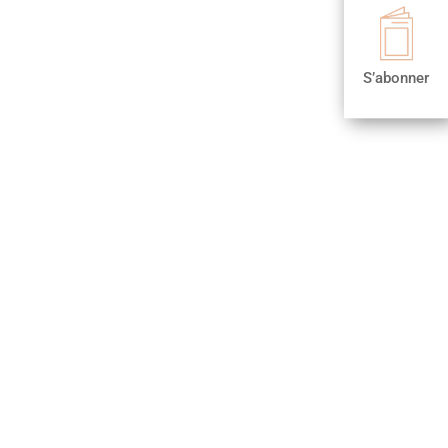

S’abonner
S’abonner