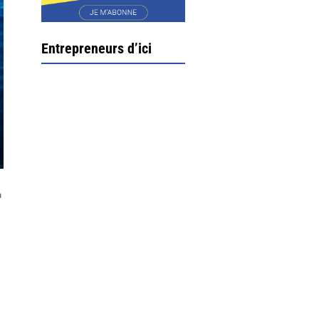
Entrepreneurs d’ici
n
Ximun Etchemaïté et
Fanny Munoz, gérants
Direction Larrau, petit
village au coeur de la
montagne souletine. C’est
ici...