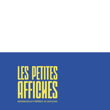
Hélène Couto, dirigeante
Spécialisé en fermetures de bâtiments, SN Vignalats
n’est pas tout à fait une...