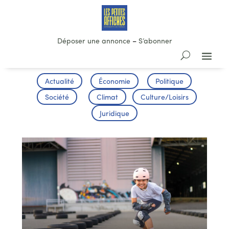
Déposer une annonce
–
S’abonner
Actualité
Économie
Politique
Société
Climat
Culture/Loisirs
Juridique