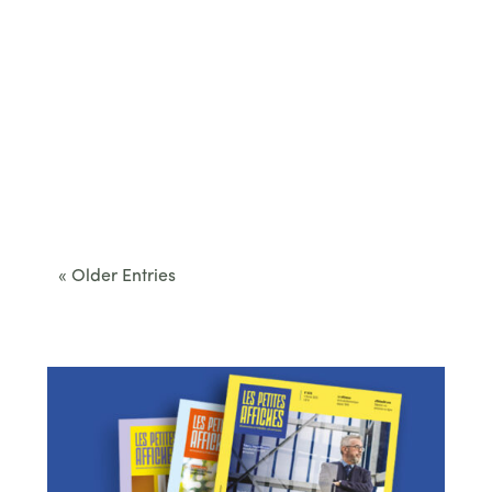
Cet été, le Béarn invite à sortir des itinéraires
convenus. Des...
« Older Entries