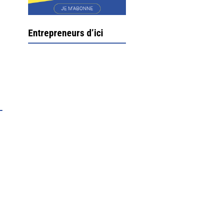
Entrepreneurs d’ici
Ximun Etchemaïté et
Fanny Munoz, gérants
Direction Larrau, petit
village au coeur de la
montagne souletine. C’est
ici...