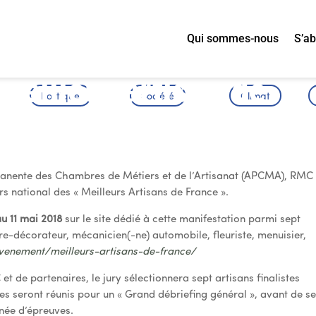
Qui sommes-nous
S’a
meilleur artisan de
Politique
Société
Climat
manente des Chambres de Métiers et de l’Artisanat (APCMA), RMC
s national des « Meilleurs Artisans de France ».
au 11 mai 2018
sur le site dédié à cette manifestation parmi sept
tre-décorateur, mécanicien(-ne) automobile, fleuriste, menuisier,
venement/meilleurs-artisans-de-france/
 de partenaires, le jury sélectionnera sept artisans finalistes
es seront réunis pour un « Grand débriefing général », avant de s
rnée d’épreuves.