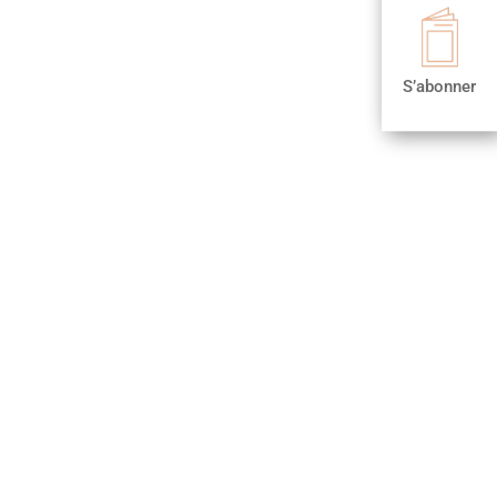

S’abonner
S’abonner