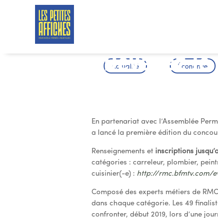
Devenez le 
Actualité
Économie
France…
En partenariat avec l’Assemblée Per
a lancé la première édition du concour
Renseignements et
inscriptions jusqu’
catégories : carreleur, plombier, pein
cuisinier(-e) :
http://rmc.bfmtv.com/e
Composé des experts métiers de RMC et
dans chaque catégorie. Les 49 finalist
confronter, début 2019, lors d’une jou