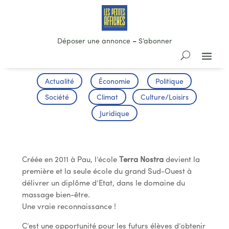
Déposer une annonce
–
S’abonner
Actualité
Économie
Politique
Société
Climat
Culture/Loisirs
Juridique
Diplôme d’Etat de praticien SPA
Créée en 2011 à Pau, l’école
Terra Nostra
devient la
première et la seule école du grand Sud-Ouest à
délivrer un diplôme d’Etat, dans le domaine du
massage bien-être.
Une vraie reconnaissance !
C’est une opportunité pour les futurs élèves d’obtenir