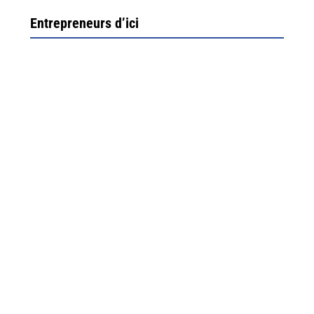
Entrepreneurs d’ici
Ximun Etchemaïté et Fanny Munoz, gérants
Direction Larrau, petit village au coeur de la montagne
souletine. C’est ici...