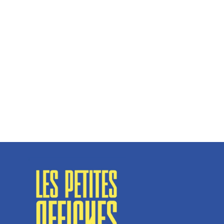
Hélène Couto, dirigeante
Spécialisé en fermetures de bâtiments, SN Vignalats
n’est pas tout à fait une...