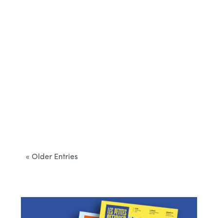
Cet été, le Béarn invite à sortir des itinéraires
convenus. Des...
« Older Entries