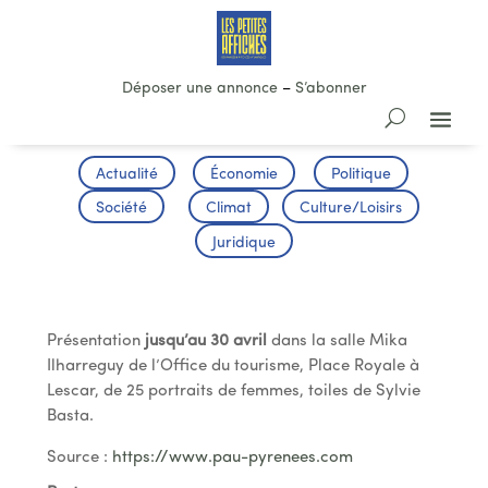
Déposer une annonce
–
S’abonner
Actualité
Économie
Politique
Société
Climat
Culture/Loisirs
Juridique
Exposition
Présentation
jusqu’au 30 avril
dans la salle Mika
Ilharreguy de l’Office du tourisme, Place Royale à
Lescar, de 25 portraits de femmes, toiles de Sylvie
Basta.
Source :
https://www.pau-pyrenees.com