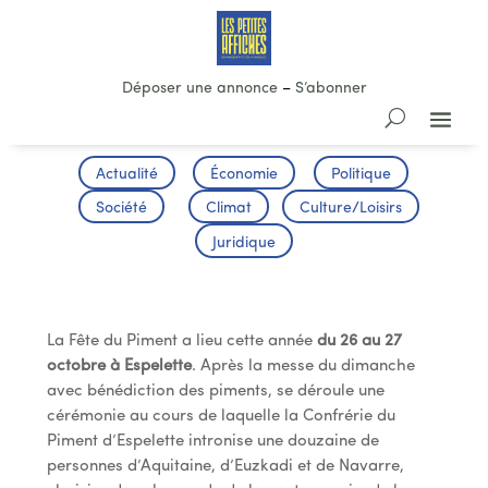
Déposer une annonce
–
S’abonner
Actualité
Économie
Politique
Société
Climat
Culture/Loisirs
Juridique
Fête du Piment d’Espelette
La Fête du Piment a lieu cette année
du 26 au 27
octobre à Espelette
. Après la messe du dimanche
avec bénédiction des piments, se déroule une
cérémonie au cours de laquelle la Confrérie du
Piment d’Espelette intronise une douzaine de
personnes d’Aquitaine, d’Euzkadi et de Navarre,