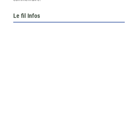
Le fil Infos
Le 26 juin dernier, l’assemblée générale de la
fédération du BTP 64...