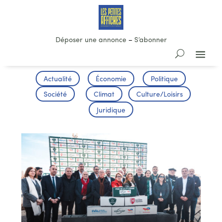
Déposer une annonce
–
S’abonner
Actualité
Économie
Politique
Société
Climat
Culture/Loisirs
Juridique