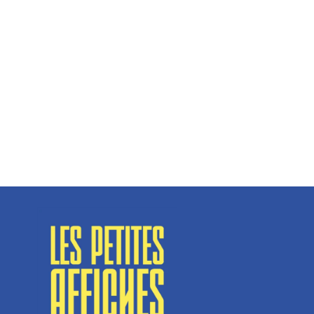
Hélène Couto, dirigeante
Spécialisé en fermetures de bâtiments, SN Vignalats
n’est pas tout à fait une...