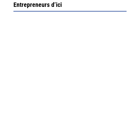
Entrepreneurs d’ici
Ximun Etchemaïté et Fanny Munoz, gérants
Direction Larrau, petit village au coeur de la montagne
souletine. C’est ici...