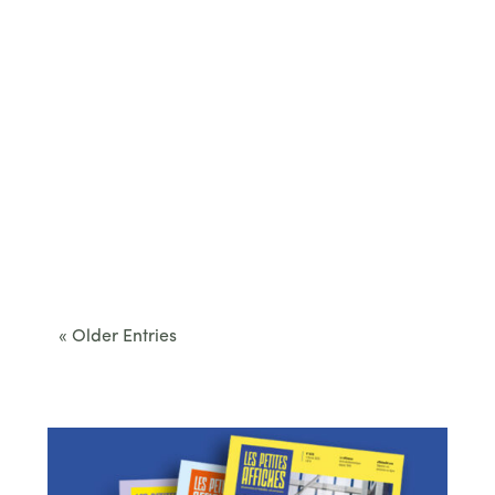
Cet été, le Béarn invite à sortir des itinéraires
convenus. Des...
« Older Entries