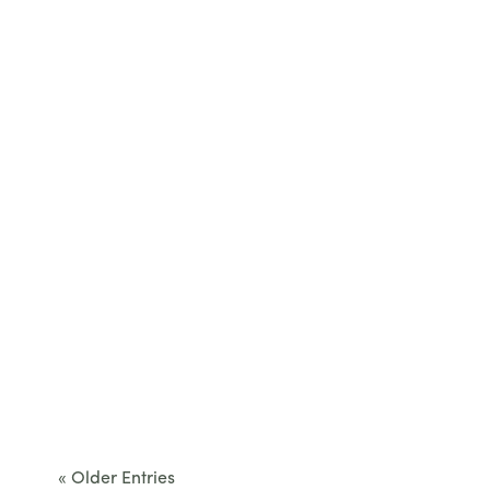
restaurant...
Cet été, le Béarn invite à sortir des itinéraires
convenus. Des...
« Older Entries