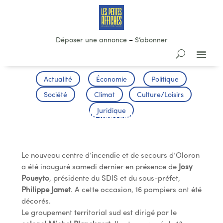
Déposer une annonce
–
S’abonner
Actualité
Économie
Politique
Société
Climat
Culture/Loisirs
Juridique
Inauguration du nouveau centre
d’incendie et de secours d’Oloron
Le nouveau centre d’incendie et de secours d’Oloron
a été inauguré samedi dernier en présence de
Josy
Poueyto
, présidente du SDIS et du sous-préfet,
Philippe Jamet
. A cette occasion, 16 pompiers ont été
décorés.
Le groupement territorial sud est dirigé par le