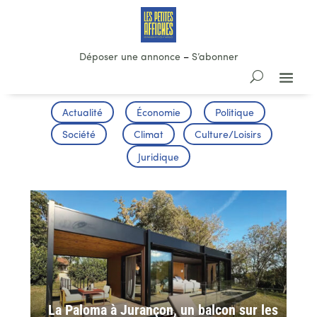
Déposer une annonce
–
S’abonner
Actualité
Économie
Politique
Société
Climat
Culture/Loisirs
Juridique
La Paloma à Jurançon, un balcon sur les