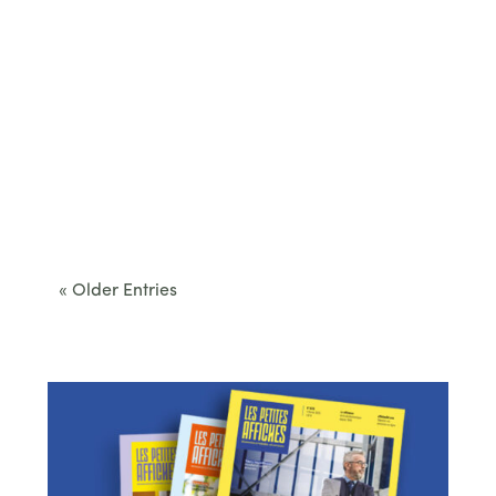
Cet été, le Béarn invite à sortir des itinéraires
convenus. Des...
« Older Entries