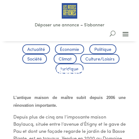
Déposer une annonce
–
S’abonner
Actualité
Économie
Politique
Société
Climat
Culture/Loisirs
Juridique
LA SECONDE VIE DE LA MAISON
BAYLAUCQ
L’antique maison de maître subit depuis 2006 une
rénovation importante.
Depuis plus de cinq ans l’imposante maison
Baylaucq, située entre l’avenue d’Étigny et le gave de
Pau et dont une façade regarde le jardin de la Basse
Plante, est en travaux. Vendue en 2000 au Domaine