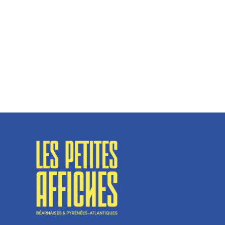
Hélène Couto, dirigeante
Spécialisé en fermetures de bâtiments, SN Vignalats
n’est pas tout à fait une...