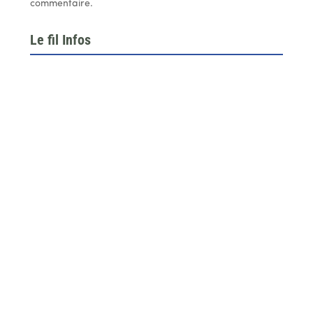
commentaire.
Le fil Infos
Le 26 juin dernier, l’assemblée générale de la
fédération du BTP 64...