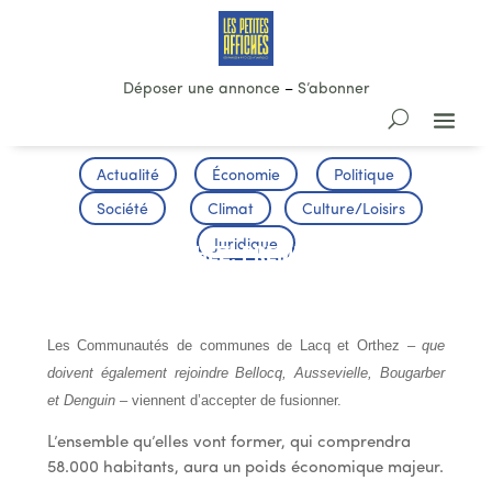
Déposer une annonce
–
S’abonner
Actualité
Économie
Politique
Société
Climat
Culture/Loisirs
Juridique
LACQ ET ORTHEZ, PREMIER POLE
ECONOMIQUE DU 64
Les Communautés de communes de Lacq et Orthez –
que
doivent également rejoindre Bellocq, Aussevielle, Bougarber
et Denguin
– viennent d’accepter de fusionner.
L’ensemble qu’elles vont former, qui comprendra
58.000 habitants, aura un poids économique majeur.