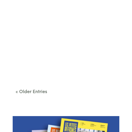
Cet été, le Béarn invite à sortir des itinéraires
convenus. Des...
« Older Entries