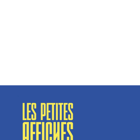
Hélène Couto, dirigeante
Spécialisé en fermetures de bâtiments, SN Vignalats
n’est pas tout à fait une...