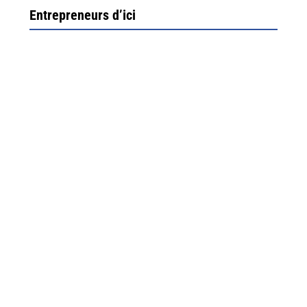
Entrepreneurs d’ici
Ximun Etchemaïté et Fanny Munoz, gérants
Direction Larrau, petit village au coeur de la montagne
souletine. C’est ici...