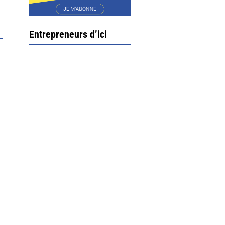
Entrepreneurs d’ici
Ximun Etchemaïté et
Fanny Munoz, gérants
Direction Larrau, petit
village au coeur de la
montagne souletine. C’est
ici...