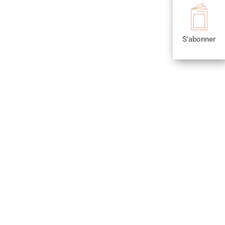

S’abonner
S’abonner