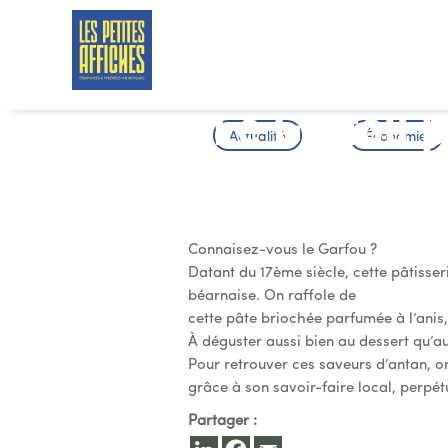
Le Garfou po
Actualité
Économie
Béarn
Connaisez-vous le Garfou ?
Datant du 17
ème
siècle, cette pâtiss
béarnaise. On raffole de
cette pâte briochée parfumée à l’anis,
À déguster aussi bien au dessert qu’au
Pour retrouver ces saveurs d’antan, o
grâce à son savoir-faire local, perpétu
Partager :