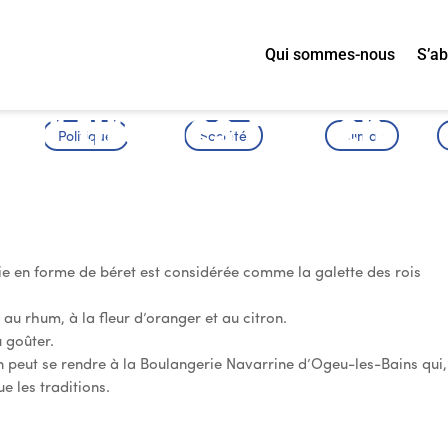
Qui sommes-nous
S’a
ur tirer les rois en
Politique
Société
Climat
erie en forme de béret est considérée comme la galette des rois
 au rhum, à la fleur d’oranger et au citron.
 goûter.
n peut se rendre à la Boulangerie Navarrine d’Ogeu-les-Bains qui,
e les traditions.