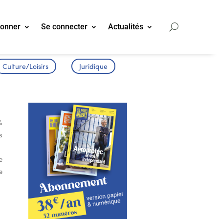
bonner
Se connecter
Actualités
Culture/Loisirs
Juridique
%
s
e
e