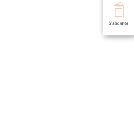

S’abonner
S’abonner