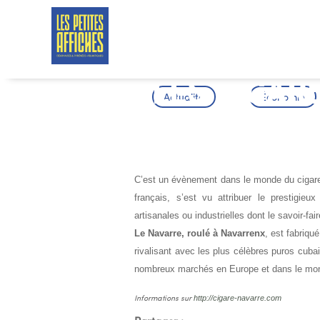
LES CIGAR
Actualité
Économie
LABELLISE
C’est un évènement dans le monde du cigar
français, s’est vu attribuer le prestigieux
artisanales ou industrielles dont le savoir-fai
Le Navarre, roulé à Navarrenx
, est fabriqu
rivalisant avec les plus célèbres puros cuba
nombreux marchés en Europe et dans le mon
http://cigare-navarre.com
Informations sur