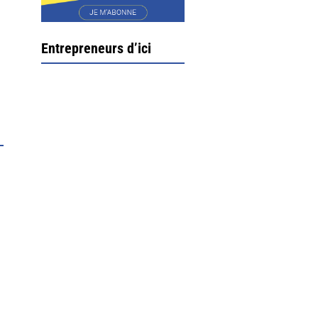
Entrepreneurs d’ici
Ximun Etchemaïté et
Fanny Munoz, gérants
Direction Larrau, petit
village au coeur de la
montagne souletine. C’est
ici...