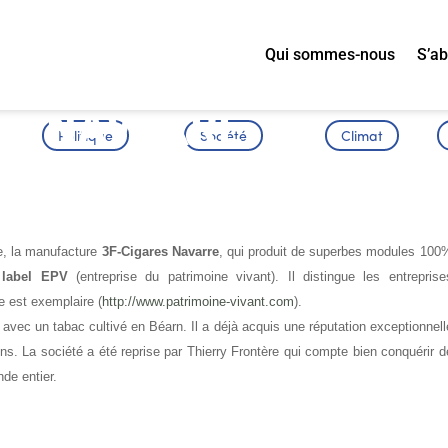
Qui sommes-nous
S’a
ES NAVARRE
Politique
Société
Climat
S
e, la manufacture
3F-Cigares Navarre
, qui produit de superbes modules 100
label EPV
(entreprise du patrimoine vivant). Il distingue les entreprise
re est exemplaire (
http://www.patrimoine-vivant.com
).
é avec un tabac cultivé en Béarn. Il a déjà acquis une réputation exceptionnell
ins. La société a été reprise par Thierry Frontère qui compte bien conquérir d
de entier.