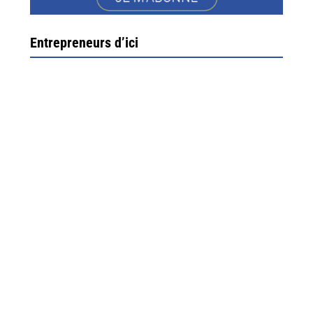
Entrepreneurs d’ici
Ximun Etchemaïté et Fanny Munoz, gérants
Direction Larrau, petit village au coeur de la montagne
souletine. C’est ici...