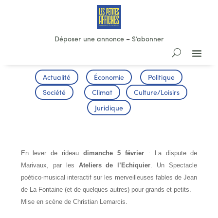
Déposer une annonce
–
S’abonner
Actualité
Économie
Politique
Société
Climat
Culture/Loisirs
Juridique
LES FABLES DE LA FONTAINE
En lever de rideau
dimanche 5 février
: La dispute de
Marivaux, par les
Ateliers de l’Echiquier
. Un Spectacle
poético-musical interactif sur les merveilleuses fables de Jean
de La Fontaine (et de quelques autres) pour grands et petits.
Mise en scène de Christian Lemarcis.